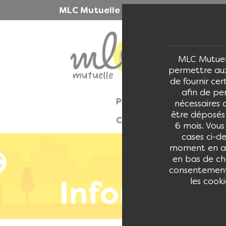
Panneau de gestion des cookies
MLC Mutuelle >
Découvrez notre mutuelle
MLC Mutuel
permettre aux
de fournir cer
afin de pe
Navigation principale
Particuliers
Entrepris
nécessaires 
être déposés
Contact
6 mois. Vous
cases ci-d
moment en acc
en bas de cha
consentement p
Informatio
les cooki