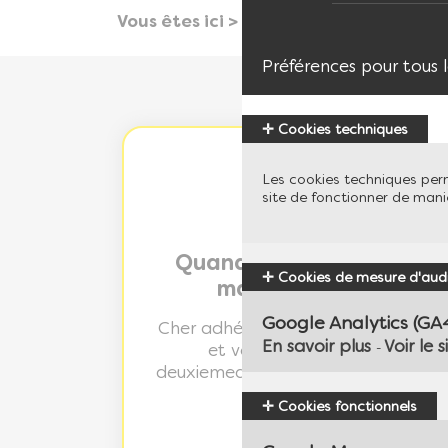
Vous êtes ici >
accueil
informations m
Préférences pour tous l
Cookies techniques
Les cookies techniques per
site de fonctionner de man
Webinaire Deuxiem
Quand le ventre parle : 
Cookies de mesure d'aud
maux de ventre et le
Google Analytics (GA
Cher adhérent, Chère adhérente, P
En savoir plus
Voir le s
et votre bien-être sont essent
-
deuxiemeavis, partenaire de MLC M
un webinaire…
Cookies fonctionnels
EN SAVOIR