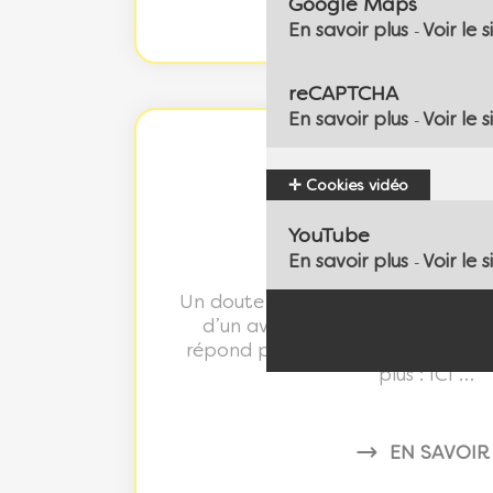
Google Maps
En savoir plus
Voir le s
-
reCAPTCHA
En savoir plus
Voir le s
-
Cookies vidéo
MLC Mutuelle / Me
YouTube
À vos côtés au qu
En savoir plus
Voir le s
-
Un doute médical, même la nuit ou
d’un avis sans attendre Un méd
répond par téléphone, 24h/24 et 7
plus : ICI …
EN SAVOIR