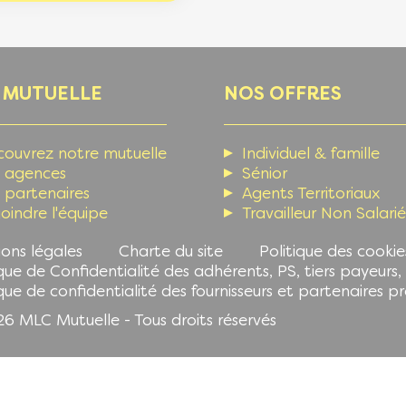
er menu
 MUTUELLE
NOS OFFRES
couvrez notre mutuelle
Individuel & famille
s agences
Sénior
 partenaires
Agents Territoriaux
oindre l'équipe
Travailleur Non Salarié
ons légales
Charte du site
Politique des cookie
ique de Confidentialité des adhérents, PS, tiers payeurs
ique de confidentialité des fournisseurs et partenaires p
6 MLC Mutuelle - Tous droits réservés