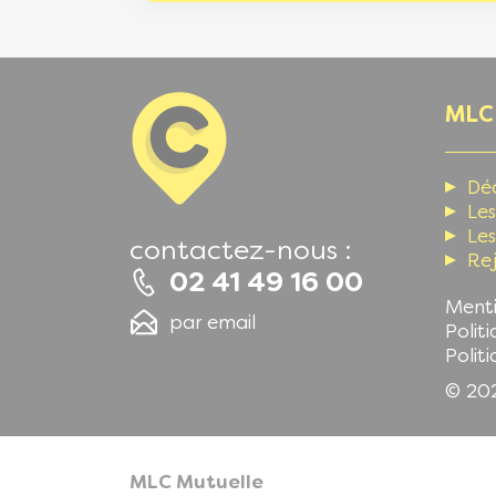
Foot
MLC
Dé
Le
Les
contactez-nous :
Rej
02 41 49 16 00
Menti
par email
Polit
Polit
© 202
MLC Mutuelle