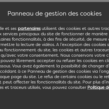
Aller
Les agences
Les partenaires
Rejoindre l'équipe
Actualités
au
Panneau de gestion des cookies
contenu
principal
le et ses
partenaires
utilisent des cookies et autres tra
 services principaux du site de fonctionner de manière 
taines fonctionnalités, à des fins de sécurité, de mesure
rmettre la lecture de vidéos. A l’exception des cookies 
es et salariés
Travailleur Non Salarié
Courtie
au fonctionnement du site, les cookies et autres traceu
 qu’avec votre consentement. Nous conservons votre 
 pouvez librement accepter ou refuser les cookies en cli
essous. Vous avez également la possibilité de changer d’
édant à ce Panneau de gestion des cookies via l’ongl
que page du site. Le refus de certains cookies ou le re
eut affecter les fonctionnalités du site. Pour plus d’i
ns mutuelle
es et traceurs utilisés, vous pouvez consulter
Politique d