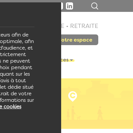
SANTÉ • PRÉVOYANCE • RETRAITE
ceurs afin de
Votre espace
optimale, afin
 d'audience, et
strictement
rs
Actualités
Services
rs ne peuvent
choix pendant
quant sur les
avis à tout
et dédie situé
trait de votre
nformations sur
e cookies