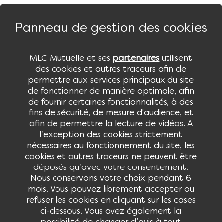
Panneau de gestion des cookies
Panneau de gestion des cookies
Aller
au
MLC Mutuelle et ses
partenaires
utilisent
des cookies et autres traceurs afin de
contenu
permettre aux services principaux du site
principal
de fonctionner de manière optimale, afin
MLC Mutuelle
de fournir certaines fonctionnalités, à des
fins de sécurité, de mesure d'audience, et
afin de permettre la lecture de vidéos. A
l’exception des cookies strictement
accueil
les agences
nécessaires au fonctionnement du site, les
cookies et autres traceurs ne peuvent être
déposés qu’avec votre consentement.
Nous conservons votre choix pendant 6
Les agences
de votre MLC Mutuelle
mois. Vous pouvez librement accepter ou
refuser les cookies en cliquant sur les cases
Des agences, chaque jour au plus proche de vous,
ci-dessous. Vous avez également la
pour mieux vous accompagner.
possibilité de changer d’avis à tout